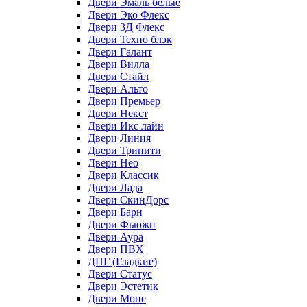
Двери Эмаль белые
Двери Эко Флекс
Двери 3Д Флекс
Двери Техно блэк
Двери Галант
Двери Вилла
Двери Стайл
Двери Альто
Двери Премьер
Двери Некст
Двери Икс лайн
Двери Линия
Двери Тринити
Двери Нео
Двери Классик
Двери Лада
Двери СкинДорс
Двери Барн
Двери Фьюжн
Двери Аура
Двери ПВХ
ДПГ (Гладкие)
Двери Статус
Двери Эстетик
Двери Моне