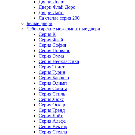
Двери Лофт
Двери Флай Дорс
Двери Лайн
Ла стелла серия 200
Белые двери
Чебоксарские межкомнатные двери
Серия К
Серия Флай
Серия София
Серия Прованс
Серия Эмма
Серия Неоклассика
Серия Твист
Серия Турин
Серия Барокко
Серия Олимп
Серия Соната
Серия Стиль
Серия Люкс
Серия Оскар
Серия Тренд
Серия Лайт
Серия Альфа
Серия Вектор
Серия Стелла