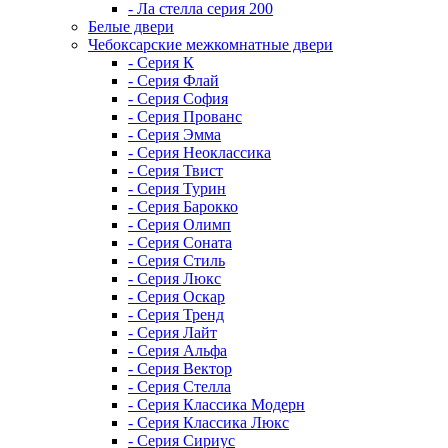
- Ла стелла серия 200
Белые двери
Чебоксарские межкомнатные двери
- Серия К
- Серия Флай
- Серия София
- Серия Прованс
- Серия Эмма
- Серия Неоклассика
- Серия Твист
- Серия Турин
- Серия Барокко
- Серия Олимп
- Серия Соната
- Серия Стиль
- Серия Люкс
- Серия Оскар
- Серия Тренд
- Серия Лайт
- Серия Альфа
- Серия Вектор
- Серия Стелла
- Серия Классика Модерн
- Серия Классика Люкс
- Серия Сириус