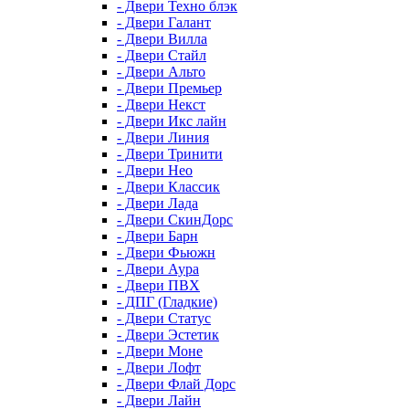
- Двери Техно блэк
- Двери Галант
- Двери Вилла
- Двери Стайл
- Двери Альто
- Двери Премьер
- Двери Некст
- Двери Икс лайн
- Двери Линия
- Двери Тринити
- Двери Нео
- Двери Классик
- Двери Лада
- Двери СкинДорс
- Двери Барн
- Двери Фьюжн
- Двери Аура
- Двери ПВХ
- ДПГ (Гладкие)
- Двери Статус
- Двери Эстетик
- Двери Моне
- Двери Лофт
- Двери Флай Дорс
- Двери Лайн