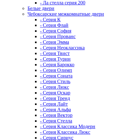
- Ла стелла серия 200
Белые двери
Чебоксарские межкомнатные двери
- Серия К
- Серия Флай
- Серия София
- Серия Прованс
- Серия Эмма
- Серия Неоклассика
- Серия Твист
- Серия Турин
- Серия Барокко
- Серия Олимп
- Серия Соната
- Серия Стиль
- Серия Люкс
- Серия Оскар
- Серия Тренд
- Серия Лайт
- Серия Альфа
- Серия Вектор
- Серия Стелла
- Серия Классика Модерн
- Серия Классика Люкс
- Серия Сириус