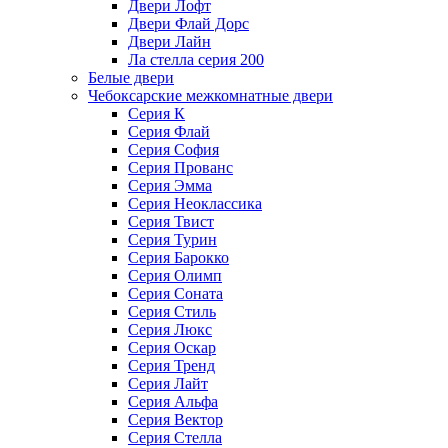
Двери Лофт
Двери Флай Дорс
Двери Лайн
Ла стелла серия 200
Белые двери
Чебоксарские межкомнатные двери
Серия К
Серия Флай
Серия София
Серия Прованс
Серия Эмма
Серия Неоклассика
Серия Твист
Серия Турин
Серия Барокко
Серия Олимп
Серия Соната
Серия Стиль
Серия Люкс
Серия Оскар
Серия Тренд
Серия Лайт
Серия Альфа
Серия Вектор
Серия Стелла