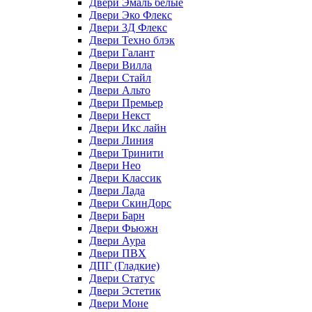
Двери Эмаль белые
Двери Эко Флекс
Двери 3Д Флекс
Двери Техно блэк
Двери Галант
Двери Вилла
Двери Стайл
Двери Альто
Двери Премьер
Двери Некст
Двери Икс лайн
Двери Линия
Двери Тринити
Двери Нео
Двери Классик
Двери Лада
Двери СкинДорс
Двери Барн
Двери Фьюжн
Двери Аура
Двери ПВХ
ДПГ (Гладкие)
Двери Статус
Двери Эстетик
Двери Моне