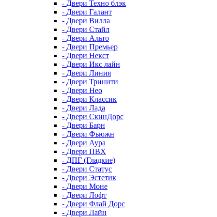
- Двери Техно блэк
- Двери Галант
- Двери Вилла
- Двери Стайл
- Двери Альто
- Двери Премьер
- Двери Некст
- Двери Икс лайн
- Двери Линия
- Двери Тринити
- Двери Нео
- Двери Классик
- Двери Лада
- Двери СкинДорс
- Двери Барн
- Двери Фьюжн
- Двери Аура
- Двери ПВХ
- ДПГ (Гладкие)
- Двери Статус
- Двери Эстетик
- Двери Моне
- Двери Лофт
- Двери Флай Дорс
- Двери Лайн