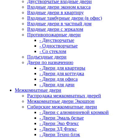
Двустворчатые входные двери
Входные двери эконом класса
Входные двери в квартиру
Входные тамбурные двери (в офис)
Входные двери в частный дом
Входные двери с зеркалом
Противопожарные двери
- Двустворчатые
- Одностворчатые
- Со стеклом
Подъездные двери
Двери по назначению
- Двери для квартиры
- Двери для коттеджа
- Двери для офиса
- Двери для дачи
Межкомнатные двери
Распродажа межкомнатных дверей
Межкомнатные двери Экошпон
Сибирские межкомнатные двери
- Двери с алюминиевой кромкой
- Двери Эмаль белые
- Двери Эко Флекс
- Двери 3Д Флекс
- Двери Техно блэк