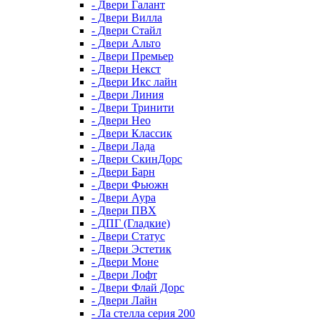
- Двери Галант
- Двери Вилла
- Двери Стайл
- Двери Альто
- Двери Премьер
- Двери Некст
- Двери Икс лайн
- Двери Линия
- Двери Тринити
- Двери Нео
- Двери Классик
- Двери Лада
- Двери СкинДорс
- Двери Барн
- Двери Фьюжн
- Двери Аура
- Двери ПВХ
- ДПГ (Гладкие)
- Двери Статус
- Двери Эстетик
- Двери Моне
- Двери Лофт
- Двери Флай Дорс
- Двери Лайн
- Ла стелла серия 200