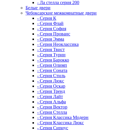
- Ла стелла серия 200
Белые двери
Чебоксарские межкомнатные двери
- Серия К
- Серия Флай
- Серия София
- Серия Прованс
- Серия Эмма
- Серия Неоклассика
- Серия Твист
- Серия Турин
- Серия Барокко
- Серия Олимп
- Серия Соната
- Серия Стиль
- Серия Люкс
- Серия Оскар
- Серия Тренд
- Серия Лайт
- Серия Альфа
- Серия Вектор
- Серия Стелла
- Серия Классика Модерн
- Серия Классика Люкс
- Серия Сириус