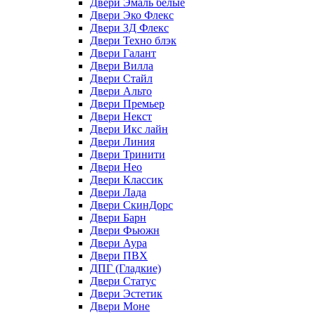
Двери Эмаль белые
Двери Эко Флекс
Двери 3Д Флекс
Двери Техно блэк
Двери Галант
Двери Вилла
Двери Стайл
Двери Альто
Двери Премьер
Двери Некст
Двери Икс лайн
Двери Линия
Двери Тринити
Двери Нео
Двери Классик
Двери Лада
Двери СкинДорс
Двери Барн
Двери Фьюжн
Двери Аура
Двери ПВХ
ДПГ (Гладкие)
Двери Статус
Двери Эстетик
Двери Моне