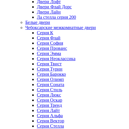
Двери Лофт
Двери Флай Дорс
Двери Лайн
Ла стелла серия 200
Белые двери
Чебоксарские межкомнатные двери
Серия К
Серия Флай
Серия София
Серия Прованс
Серия Эмма
Серия Неоклассика
Серия Твист
Серия Турин
Серия Барокко
Серия Олимп
Серия Соната
Серия Стиль
Серия Люкс
Серия Оскар
Серия Тренд
Серия Лайт
Серия Альфа
Серия Вектор
Серия Стелла