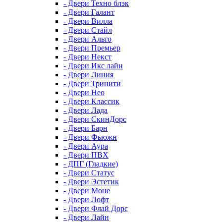
- Двери Техно блэк
- Двери Галант
- Двери Вилла
- Двери Стайл
- Двери Альто
- Двери Премьер
- Двери Некст
- Двери Икс лайн
- Двери Линия
- Двери Тринити
- Двери Нео
- Двери Классик
- Двери Лада
- Двери СкинДорс
- Двери Барн
- Двери Фьюжн
- Двери Аура
- Двери ПВХ
- ДПГ (Гладкие)
- Двери Статус
- Двери Эстетик
- Двери Моне
- Двери Лофт
- Двери Флай Дорс
- Двери Лайн