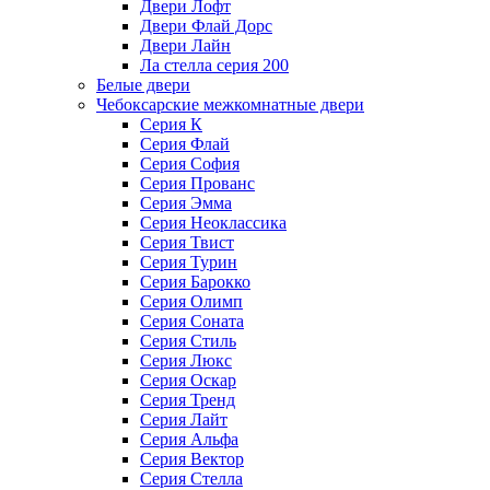
Двери Лофт
Двери Флай Дорс
Двери Лайн
Ла стелла серия 200
Белые двери
Чебоксарские межкомнатные двери
Серия К
Серия Флай
Серия София
Серия Прованс
Серия Эмма
Серия Неоклассика
Серия Твист
Серия Турин
Серия Барокко
Серия Олимп
Серия Соната
Серия Стиль
Серия Люкс
Серия Оскар
Серия Тренд
Серия Лайт
Серия Альфа
Серия Вектор
Серия Стелла