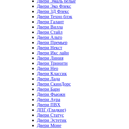
Двери Эмаль белые
Двери Эко Флекс
Двери 3Д Флекс
Двери Техно блэк
Двери Галант
Двери Вилла
Двери Стайл
Двери Альто
Двери Премьер
Двери Некст
Двери Икс лайн
Двери Линия
Двери Тринити
Двери Нео
Двери Классик
Двери Лада
Двери СкинДорс
Двери Барн
Двери Фьюжн
Двери Аура
Двери ПВХ
ДПГ (Гладкие)
Двери Статус
Двери Эстетик
Двери Моне