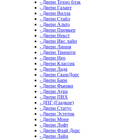
- Двери Техно блэк
- Двери Галант
- Двери Вилла
- Двери Стайл
- Двери Альто
- Двери Премьер
- Двери Некст
- Двери Икс лайн
- Двери Линия
- Двери Тринити
- Двери Нео
- Двери Классик
- Двери Лада
- Двери СкинДорс
- Двери Барн
- Двери Фьюжн
- Двери Аура
- Двери ПВХ
- ДПГ (Гладкие)
- Двери Статус
- Двери Эстетик
- Двери Моне
- Двери Лофт
- Двери Флай Дорс
- Двери Лайн