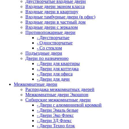
Двустворчатые входные двери
Входные двери эконом класса
Входные двери в квартиру
Входные тамбурные двери (в офис)
Входные двери в частный дом
Входные двери с зеркалом
Противопожарные двери
- Двустворчатые
- Одностворчатые
- Со стеклом
Подъездные двери
Двери по назначению
- Двери для квартиры
- Двери для коттеджа
- Двери для офиса
- Двери для дачи
Межкомнатные двери
Распродажа межкомнатных дверей
Межкомнатные двери Экошпон
Сибирские межкомнатные двери
- Двери с алюминиевой кромкой
- Двери Эмаль белые
- Двери Эко Флекс
- Двери 3Д Флекс
- Двери Техно блэк