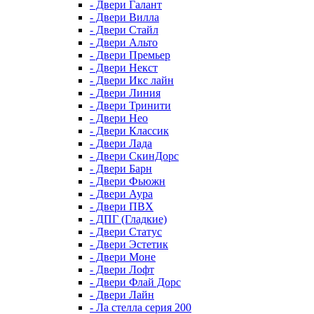
- Двери Галант
- Двери Вилла
- Двери Стайл
- Двери Альто
- Двери Премьер
- Двери Некст
- Двери Икс лайн
- Двери Линия
- Двери Тринити
- Двери Нео
- Двери Классик
- Двери Лада
- Двери СкинДорс
- Двери Барн
- Двери Фьюжн
- Двери Аура
- Двери ПВХ
- ДПГ (Гладкие)
- Двери Статус
- Двери Эстетик
- Двери Моне
- Двери Лофт
- Двери Флай Дорс
- Двери Лайн
- Ла стелла серия 200