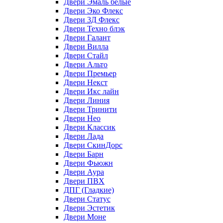
Двери Эмаль белые
Двери Эко Флекс
Двери 3Д Флекс
Двери Техно блэк
Двери Галант
Двери Вилла
Двери Стайл
Двери Альто
Двери Премьер
Двери Некст
Двери Икс лайн
Двери Линия
Двери Тринити
Двери Нео
Двери Классик
Двери Лада
Двери СкинДорс
Двери Барн
Двери Фьюжн
Двери Аура
Двери ПВХ
ДПГ (Гладкие)
Двери Статус
Двери Эстетик
Двери Моне