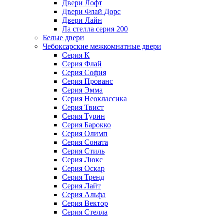
Двери Лофт
Двери Флай Дорс
Двери Лайн
Ла стелла серия 200
Белые двери
Чебоксарские межкомнатные двери
Серия К
Серия Флай
Серия София
Серия Прованс
Серия Эмма
Серия Неоклассика
Серия Твист
Серия Турин
Серия Барокко
Серия Олимп
Серия Соната
Серия Стиль
Серия Люкс
Серия Оскар
Серия Тренд
Серия Лайт
Серия Альфа
Серия Вектор
Серия Стелла