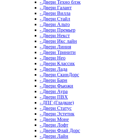
- Двери Техно блэк
- Двери Галант
- Двери Вилла
- Двери Стайл
- Двери Альто
- Двери Премьер
- Двери Некст
- Двери Икс лайн
- Двери Линия
- Двери Тринити
- Двери Нео
- Двери Классик
- Двери Лада
- Двери СкинДорс
- Двери Барн
- Двери Фьюжн
- Двери Аура
- Двери ПВХ
- ДПГ (Гладкие)
- Двери Статус
- Двери Эстетик
- Двери Моне
- Двери Лофт
- Двери Флай Дорс
- Двери Лайн