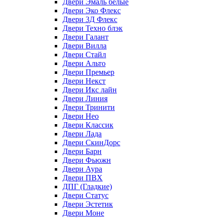
Двери Эмаль белые
Двери Эко Флекс
Двери 3Д Флекс
Двери Техно блэк
Двери Галант
Двери Вилла
Двери Стайл
Двери Альто
Двери Премьер
Двери Некст
Двери Икс лайн
Двери Линия
Двери Тринити
Двери Нео
Двери Классик
Двери Лада
Двери СкинДорс
Двери Барн
Двери Фьюжн
Двери Аура
Двери ПВХ
ДПГ (Гладкие)
Двери Статус
Двери Эстетик
Двери Моне