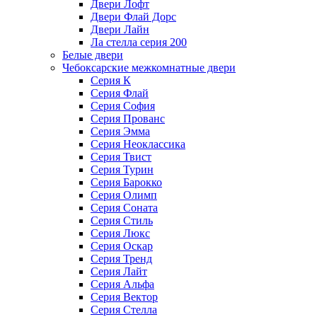
Двери Лофт
Двери Флай Дорс
Двери Лайн
Ла стелла серия 200
Белые двери
Чебоксарские межкомнатные двери
Серия К
Серия Флай
Серия София
Серия Прованс
Серия Эмма
Серия Неоклассика
Серия Твист
Серия Турин
Серия Барокко
Серия Олимп
Серия Соната
Серия Стиль
Серия Люкс
Серия Оскар
Серия Тренд
Серия Лайт
Серия Альфа
Серия Вектор
Серия Стелла