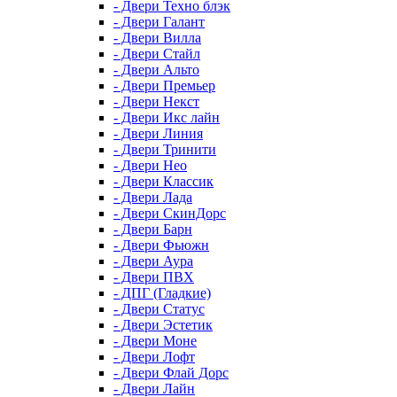
- Двери Техно блэк
- Двери Галант
- Двери Вилла
- Двери Стайл
- Двери Альто
- Двери Премьер
- Двери Некст
- Двери Икс лайн
- Двери Линия
- Двери Тринити
- Двери Нео
- Двери Классик
- Двери Лада
- Двери СкинДорс
- Двери Барн
- Двери Фьюжн
- Двери Аура
- Двери ПВХ
- ДПГ (Гладкие)
- Двери Статус
- Двери Эстетик
- Двери Моне
- Двери Лофт
- Двери Флай Дорс
- Двери Лайн