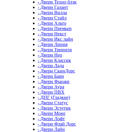
- Двери Техно блэк
- Двери Галант
- Двери Вилла
- Двери Стайл
- Двери Альто
- Двери Премьер
- Двери Некст
- Двери Икс лайн
- Двери Линия
- Двери Тринити
- Двери Нео
- Двери Классик
- Двери Лада
- Двери СкинДорс
- Двери Барн
- Двери Фьюжн
- Двери Аура
- Двери ПВХ
- ДПГ (Гладкие)
- Двери Статус
- Двери Эстетик
- Двери Моне
- Двери Лофт
- Двери Флай Дорс
- Двери Лайн