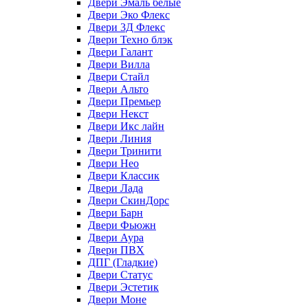
Двери Эмаль белые
Двери Эко Флекс
Двери 3Д Флекс
Двери Техно блэк
Двери Галант
Двери Вилла
Двери Стайл
Двери Альто
Двери Премьер
Двери Некст
Двери Икс лайн
Двери Линия
Двери Тринити
Двери Нео
Двери Классик
Двери Лада
Двери СкинДорс
Двери Барн
Двери Фьюжн
Двери Аура
Двери ПВХ
ДПГ (Гладкие)
Двери Статус
Двери Эстетик
Двери Моне