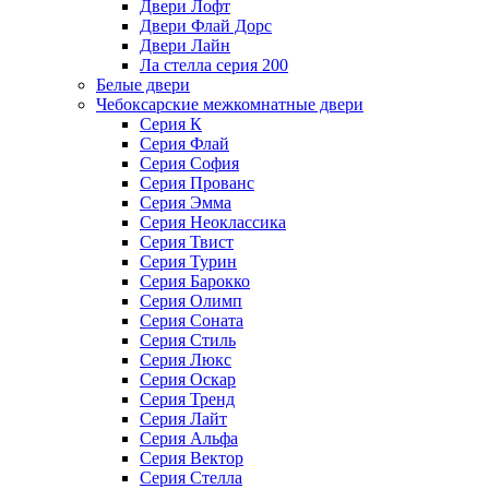
Двери Лофт
Двери Флай Дорс
Двери Лайн
Ла стелла серия 200
Белые двери
Чебоксарские межкомнатные двери
Серия К
Серия Флай
Серия София
Серия Прованс
Серия Эмма
Серия Неоклассика
Серия Твист
Серия Турин
Серия Барокко
Серия Олимп
Серия Соната
Серия Стиль
Серия Люкс
Серия Оскар
Серия Тренд
Серия Лайт
Серия Альфа
Серия Вектор
Серия Стелла