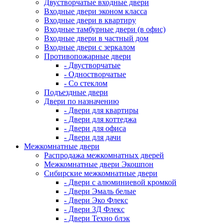
Двустворчатые входные двери
Входные двери эконом класса
Входные двери в квартиру
Входные тамбурные двери (в офис)
Входные двери в частный дом
Входные двери с зеркалом
Противопожарные двери
- Двустворчатые
- Одностворчатые
- Со стеклом
Подъездные двери
Двери по назначению
- Двери для квартиры
- Двери для коттеджа
- Двери для офиса
- Двери для дачи
Межкомнатные двери
Распродажа межкомнатных дверей
Межкомнатные двери Экошпон
Сибирские межкомнатные двери
- Двери с алюминиевой кромкой
- Двери Эмаль белые
- Двери Эко Флекс
- Двери 3Д Флекс
- Двери Техно блэк