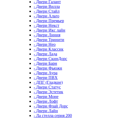
- Двери Галант
- Двери Вилла
- Двери Стайл
- Двери Альто
- Двери Премьер
- Двери Некст
- Двери Икс лайн
- Двери Линия
- Двери Тринити
- Двери Нео
- Двери Классик
- Двери Лада
- Двери СкинДорс
- Двери Барн
- Двери Фьюжн
- Двери Аура
- Двери ПВХ
- ДПГ (Гладкие)
- Двери Статус
- Двери Эстетик
- Двери Моне
- Двери Лофт
- Двери Флай Дорс
- Двери Лайн
- Ла стелла серия 200