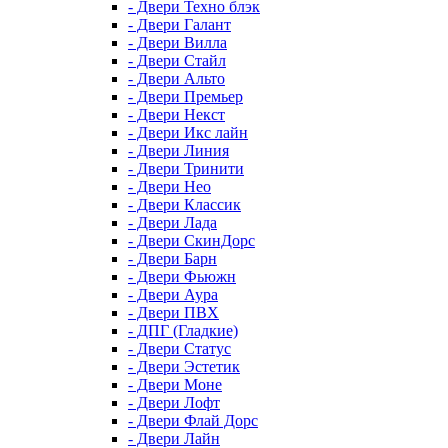
- Двери Техно блэк
- Двери Галант
- Двери Вилла
- Двери Стайл
- Двери Альто
- Двери Премьер
- Двери Некст
- Двери Икс лайн
- Двери Линия
- Двери Тринити
- Двери Нео
- Двери Классик
- Двери Лада
- Двери СкинДорс
- Двери Барн
- Двери Фьюжн
- Двери Аура
- Двери ПВХ
- ДПГ (Гладкие)
- Двери Статус
- Двери Эстетик
- Двери Моне
- Двери Лофт
- Двери Флай Дорс
- Двери Лайн