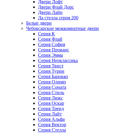
Двери Лофт
Двери Флай Дорс
Двери Лайн
Ла стелла серия 200
Белые двери
Чебоксарские межкомнатные двери
Серия К
Серия Флай
Серия София
Серия Прованс
Серия Эмма
Серия Неоклассика
Серия Твист
Серия Турин
Серия Барокко
Серия Олимп
Серия Соната
Серия Стиль
Серия Люкс
Серия Оскар
Серия Тренд
Серия Лайт
Серия Альфа
Серия Вектор
Серия Стелла