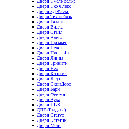
Двери Эмаль белые
Двери Эко Флекс
Двери 3Д Флекс
Двери Техно блэк
Двери Галант
Двери Вилла
Двери Стайл
Двери Альто
Двери Премьер
Двери Некст
Двери Икс лайн
Двери Линия
Двери Тринити
Двери Нео
Двери Классик
Двери Лада
Двери СкинДорс
Двери Барн
Двери Фьюжн
Двери Аура
Двери ПВХ
ДПГ (Гладкие)
Двери Статус
Двери Эстетик
Двери Моне