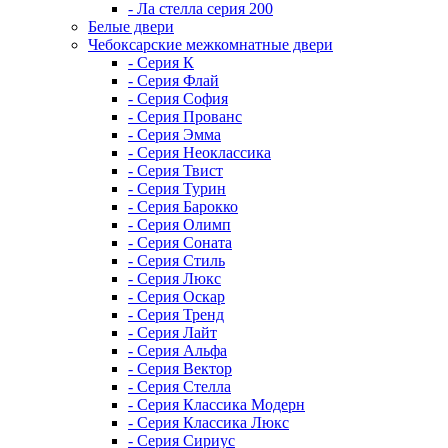
- Ла стелла серия 200
Белые двери
Чебоксарские межкомнатные двери
- Серия К
- Серия Флай
- Серия София
- Серия Прованс
- Серия Эмма
- Серия Неоклассика
- Серия Твист
- Серия Турин
- Серия Барокко
- Серия Олимп
- Серия Соната
- Серия Стиль
- Серия Люкс
- Серия Оскар
- Серия Тренд
- Серия Лайт
- Серия Альфа
- Серия Вектор
- Серия Стелла
- Серия Классика Модерн
- Серия Классика Люкс
- Серия Сириус