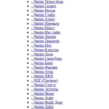
- Двери Техно блэк
- Двери Галант
- Двери Вилла
- Двери Стайл
- Двери Альто
- Двери Премьер
- Двери Некст
- Двери Икс лайн
- Двери Линия
- Двери Тринити
- Двери Нео
- Двери Классик
- Двери Лада
- Двери СкинДорс
- Двери Барн
- Двери Фьюжн
- Двери Аура
- Двери ПВХ
- ДПГ (Гладкие)
- Двери Статус
- Двери Эстетик
- Двери Моне
- Двери Лофт
- Двери Флай Дорс
- Двери Лайн