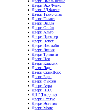
Двери Эмаль белые
Двери Эко Флекс
Двери 3Д Флекс
Двери Техно блэк
Двери Галант
Двери Вилла
Двери Стайл
Двери Альто
Двери Премьер
Двери Некст
Двери Икс лайн
Двери Линия
Двери Тринити
Двери Нео
Двери Классик
Двери Лада
Двери СкинДорс
Двери Барн
Двери Фьюжн
Двери Аура
Двери ПВХ
ДПГ (Гладкие)
Двери Статус
Двери Эстетик
Двери Моне