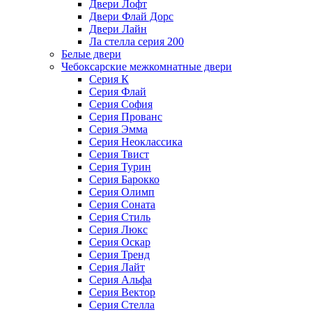
Двери Лофт
Двери Флай Дорс
Двери Лайн
Ла стелла серия 200
Белые двери
Чебоксарские межкомнатные двери
Серия К
Серия Флай
Серия София
Серия Прованс
Серия Эмма
Серия Неоклассика
Серия Твист
Серия Турин
Серия Барокко
Серия Олимп
Серия Соната
Серия Стиль
Серия Люкс
Серия Оскар
Серия Тренд
Серия Лайт
Серия Альфа
Серия Вектор
Серия Стелла