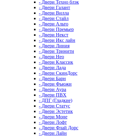
- Двери Техно блэк
- Двери Галант
- Двери Вилла
- Двери Стайл
- Двери Альто
- Двери Премьер
- Двери Некст
- Двери Икс лайн
- Двери Линия
- Двери Тринити
- Двери Нео
- Двери Классик
- Двери Лада
- Двери СкинДорс
- Двери Барн
- Двери Фьюжн
- Двери Аура
- Двери ПВХ
- ДПГ (Гладкие)
- Двери Статус
- Двери Эстетик
- Двери Моне
- Двери Лофт
- Двери Флай Дорс
- Двери Лайн