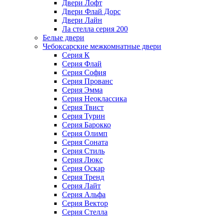
Двери Лофт
Двери Флай Дорс
Двери Лайн
Ла стелла серия 200
Белые двери
Чебоксарские межкомнатные двери
Серия К
Серия Флай
Серия София
Серия Прованс
Серия Эмма
Серия Неоклассика
Серия Твист
Серия Турин
Серия Барокко
Серия Олимп
Серия Соната
Серия Стиль
Серия Люкс
Серия Оскар
Серия Тренд
Серия Лайт
Серия Альфа
Серия Вектор
Серия Стелла