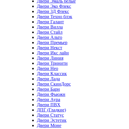
Двери Эмаль белые
Двери Эко Флекс
Двери 3Д Флекс
Двери Техно блэк
Двери Галант
Двери Вилла
Двери Стайл
Двери Альто
Двери Премьер
Двери Некст
Двери Икс лайн
Двери Линия
Двери Тринити
Двери Нео
Двери Классик
Двери Лада
Двери СкинДорс
Двери Барн
Двери Фьюжн
Двери Аура
Двери ПВХ
ДПГ (Гладкие)
Двери Статус
Двери Эстетик
Двери Моне