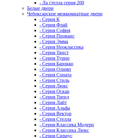
- Ла стелла серия 200
Белые двери
Чебоксарские межкомнатные двери
- Серия К
- Серия Флай
- Серия София
- Серия Прованс
- Серия Эмма
- Серия Неоклассика
- Серия Твист
- Серия Турин
- Серия Барокко
- Серия Олимп
- Серия Соната
- Серия Стиль
- Серия Люкс
- Серия Оскар
- Серия Тренд
- Серия Лайт
- Серия Альфа
- Серия Вектор
- Серия Стелла
- Серия Классика Модерн
- Серия Классика Люкс
- Серия Сириус