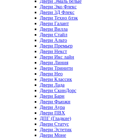
Двери Эмаль белые
Двери Эко Флекс
Двери 3Д Флекс
Двери Техно блэк
Двери Галант
Двери Вилла
Двери Стайл
Двери Альто
Двери Премьер
Двери Некст
Двери Икс лайн
Двери Линия
Двери Тринити
Двери Нео
Двери Классик
Двери Лада
Двери СкинДорс
Двери Барн
Двери Фьюжн
Двери Аура
Двери ПВХ
ДПГ (Гладкие)
Двери Статус
Двери Эстетик
Двери Моне