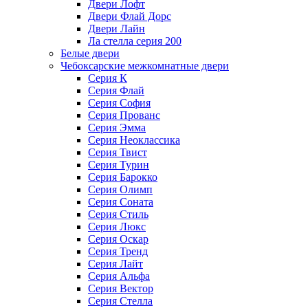
Двери Лофт
Двери Флай Дорс
Двери Лайн
Ла стелла серия 200
Белые двери
Чебоксарские межкомнатные двери
Серия К
Серия Флай
Серия София
Серия Прованс
Серия Эмма
Серия Неоклассика
Серия Твист
Серия Турин
Серия Барокко
Серия Олимп
Серия Соната
Серия Стиль
Серия Люкс
Серия Оскар
Серия Тренд
Серия Лайт
Серия Альфа
Серия Вектор
Серия Стелла