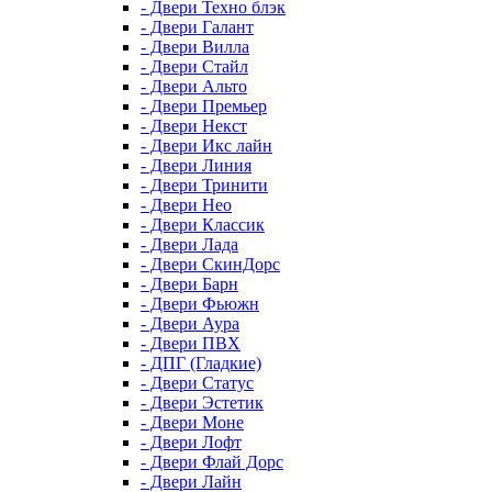
- Двери Техно блэк
- Двери Галант
- Двери Вилла
- Двери Стайл
- Двери Альто
- Двери Премьер
- Двери Некст
- Двери Икс лайн
- Двери Линия
- Двери Тринити
- Двери Нео
- Двери Классик
- Двери Лада
- Двери СкинДорс
- Двери Барн
- Двери Фьюжн
- Двери Аура
- Двери ПВХ
- ДПГ (Гладкие)
- Двери Статус
- Двери Эстетик
- Двери Моне
- Двери Лофт
- Двери Флай Дорс
- Двери Лайн