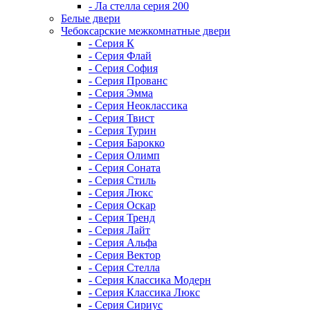
- Ла стелла серия 200
Белые двери
Чебоксарские межкомнатные двери
- Серия К
- Серия Флай
- Серия София
- Серия Прованс
- Серия Эмма
- Серия Неоклассика
- Серия Твист
- Серия Турин
- Серия Барокко
- Серия Олимп
- Серия Соната
- Серия Стиль
- Серия Люкс
- Серия Оскар
- Серия Тренд
- Серия Лайт
- Серия Альфа
- Серия Вектор
- Серия Стелла
- Серия Классика Модерн
- Серия Классика Люкс
- Серия Сириус