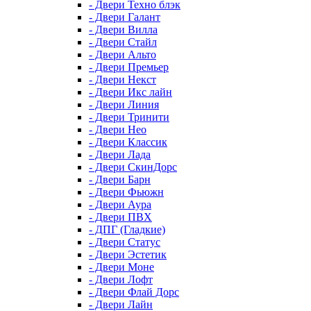
- Двери Техно блэк
- Двери Галант
- Двери Вилла
- Двери Стайл
- Двери Альто
- Двери Премьер
- Двери Некст
- Двери Икс лайн
- Двери Линия
- Двери Тринити
- Двери Нео
- Двери Классик
- Двери Лада
- Двери СкинДорс
- Двери Барн
- Двери Фьюжн
- Двери Аура
- Двери ПВХ
- ДПГ (Гладкие)
- Двери Статус
- Двери Эстетик
- Двери Моне
- Двери Лофт
- Двери Флай Дорс
- Двери Лайн