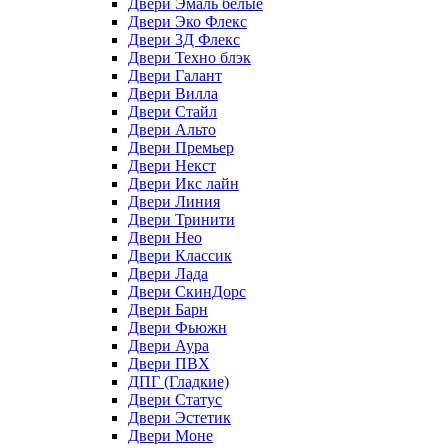
Двери Эмаль белые
Двери Эко Флекс
Двери 3Д Флекс
Двери Техно блэк
Двери Галант
Двери Вилла
Двери Стайл
Двери Альто
Двери Премьер
Двери Некст
Двери Икс лайн
Двери Линия
Двери Тринити
Двери Нео
Двери Классик
Двери Лада
Двери СкинДорс
Двери Барн
Двери Фьюжн
Двери Аура
Двери ПВХ
ДПГ (Гладкие)
Двери Статус
Двери Эстетик
Двери Моне