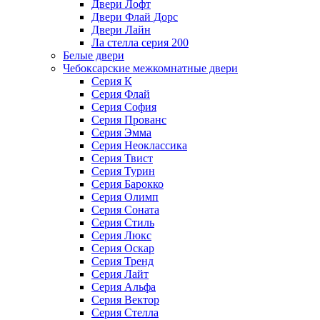
Двери Лофт
Двери Флай Дорс
Двери Лайн
Ла стелла серия 200
Белые двери
Чебоксарские межкомнатные двери
Серия К
Серия Флай
Серия София
Серия Прованс
Серия Эмма
Серия Неоклассика
Серия Твист
Серия Турин
Серия Барокко
Серия Олимп
Серия Соната
Серия Стиль
Серия Люкс
Серия Оскар
Серия Тренд
Серия Лайт
Серия Альфа
Серия Вектор
Серия Стелла