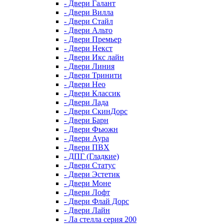
- Двери Галант
- Двери Вилла
- Двери Стайл
- Двери Альто
- Двери Премьер
- Двери Некст
- Двери Икс лайн
- Двери Линия
- Двери Тринити
- Двери Нео
- Двери Классик
- Двери Лада
- Двери СкинДорс
- Двери Барн
- Двери Фьюжн
- Двери Аура
- Двери ПВХ
- ДПГ (Гладкие)
- Двери Статус
- Двери Эстетик
- Двери Моне
- Двери Лофт
- Двери Флай Дорс
- Двери Лайн
- Ла стелла серия 200