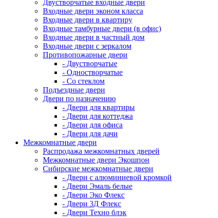
Двустворчатые входные двери
Входные двери эконом класса
Входные двери в квартиру
Входные тамбурные двери (в офис)
Входные двери в частный дом
Входные двери с зеркалом
Противопожарные двери
- Двустворчатые
- Одностворчатые
- Со стеклом
Подъездные двери
Двери по назначению
- Двери для квартиры
- Двери для коттеджа
- Двери для офиса
- Двери для дачи
Межкомнатные двери
Распродажа межкомнатных дверей
Межкомнатные двери Экошпон
Сибирские межкомнатные двери
- Двери с алюминиевой кромкой
- Двери Эмаль белые
- Двери Эко Флекс
- Двери 3Д Флекс
- Двери Техно блэк