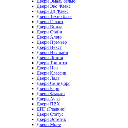
Двери Эмаль белые
Двери Эко Флекс
Двери 3Д Флекс
Двери Техно блэк
Двери Галант
Двери Вилла
Двери Стайл
Двери Альто
Двери Премьер
Двери Некст
Двери Икс лайн
Двери Линия
Двери Тринити
Двери Нео
Двери Классик
Двери Лада
Двери СкинДорс
Двери Барн
Двери Фьюжн
Двери Аура
Двери ПВХ
ДПГ (Гладкие)
Двери Статус
Двери Эстетик
Двери Моне