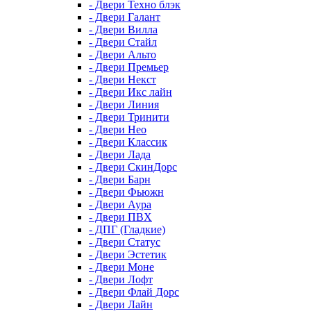
- Двери Техно блэк
- Двери Галант
- Двери Вилла
- Двери Стайл
- Двери Альто
- Двери Премьер
- Двери Некст
- Двери Икс лайн
- Двери Линия
- Двери Тринити
- Двери Нео
- Двери Классик
- Двери Лада
- Двери СкинДорс
- Двери Барн
- Двери Фьюжн
- Двери Аура
- Двери ПВХ
- ДПГ (Гладкие)
- Двери Статус
- Двери Эстетик
- Двери Моне
- Двери Лофт
- Двери Флай Дорс
- Двери Лайн