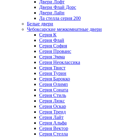
Двери Лофт
Двери Флай Дорс
Двери Лайн
Ла стелла серия 200
Белые двери
Чебоксарские межкомнатные двери
Серия К
Серия Флай
Серия София
Серия Прованс
Серия Эмма
Серия Неоклассика
Серия Твист
Серия Турин
Серия Барокко
Серия Олимп
Серия Соната
Серия Стиль
Серия Люкс
Серия Оскар
Серия Тренд
Серия Лайт
Серия Альфа
Серия Вектор
Серия Стелла