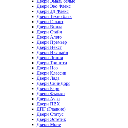
Двери Эмаль белые
Двери Эко Флекс
Двери 3Д Флекс
Двери Техно блэк
Двери Галант
Двери Вилла
Двери Стайл
Двери Альто
Двери Премьер
Двери Некст
Двери Икс лайн
Двери Линия
Двери Тринити
Двери Нео
Двери Классик
Двери Лада
Двери СкинДорс
Двери Барн
Двери Фьюжн
Двери Аура
Двери ПВХ
ДПГ (Гладкие)
Двери Статус
Двери Эстетик
Двери Моне