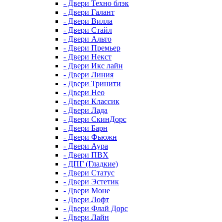
- Двери Техно блэк
- Двери Галант
- Двери Вилла
- Двери Стайл
- Двери Альто
- Двери Премьер
- Двери Некст
- Двери Икс лайн
- Двери Линия
- Двери Тринити
- Двери Нео
- Двери Классик
- Двери Лада
- Двери СкинДорс
- Двери Барн
- Двери Фьюжн
- Двери Аура
- Двери ПВХ
- ДПГ (Гладкие)
- Двери Статус
- Двери Эстетик
- Двери Моне
- Двери Лофт
- Двери Флай Дорс
- Двери Лайн