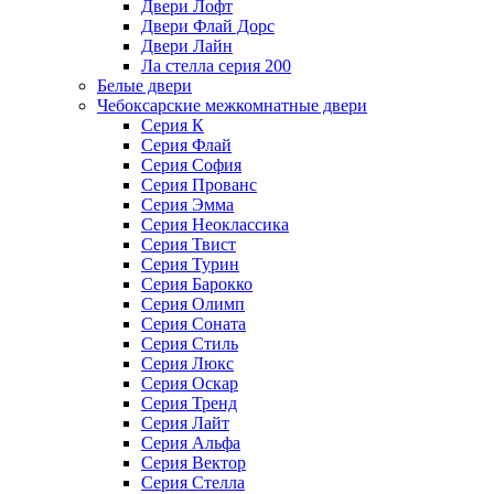
Двери Лофт
Двери Флай Дорс
Двери Лайн
Ла стелла серия 200
Белые двери
Чебоксарские межкомнатные двери
Серия К
Серия Флай
Серия София
Серия Прованс
Серия Эмма
Серия Неоклассика
Серия Твист
Серия Турин
Серия Барокко
Серия Олимп
Серия Соната
Серия Стиль
Серия Люкс
Серия Оскар
Серия Тренд
Серия Лайт
Серия Альфа
Серия Вектор
Серия Стелла