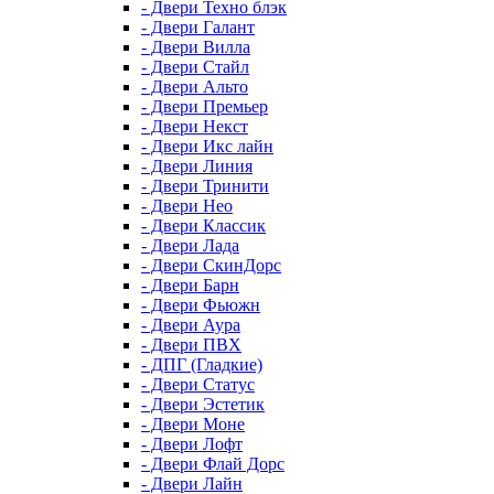
- Двери Техно блэк
- Двери Галант
- Двери Вилла
- Двери Стайл
- Двери Альто
- Двери Премьер
- Двери Некст
- Двери Икс лайн
- Двери Линия
- Двери Тринити
- Двери Нео
- Двери Классик
- Двери Лада
- Двери СкинДорс
- Двери Барн
- Двери Фьюжн
- Двери Аура
- Двери ПВХ
- ДПГ (Гладкие)
- Двери Статус
- Двери Эстетик
- Двери Моне
- Двери Лофт
- Двери Флай Дорс
- Двери Лайн