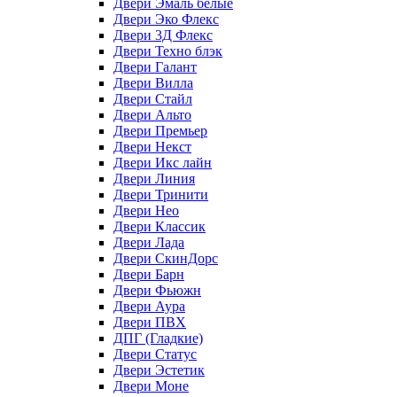
Двери Эмаль белые
Двери Эко Флекс
Двери 3Д Флекс
Двери Техно блэк
Двери Галант
Двери Вилла
Двери Стайл
Двери Альто
Двери Премьер
Двери Некст
Двери Икс лайн
Двери Линия
Двери Тринити
Двери Нео
Двери Классик
Двери Лада
Двери СкинДорс
Двери Барн
Двери Фьюжн
Двери Аура
Двери ПВХ
ДПГ (Гладкие)
Двери Статус
Двери Эстетик
Двери Моне