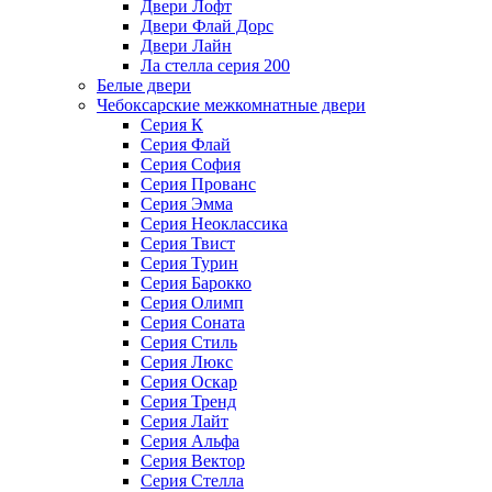
Двери Лофт
Двери Флай Дорс
Двери Лайн
Ла стелла серия 200
Белые двери
Чебоксарские межкомнатные двери
Серия К
Серия Флай
Серия София
Серия Прованс
Серия Эмма
Серия Неоклассика
Серия Твист
Серия Турин
Серия Барокко
Серия Олимп
Серия Соната
Серия Стиль
Серия Люкс
Серия Оскар
Серия Тренд
Серия Лайт
Серия Альфа
Серия Вектор
Серия Стелла