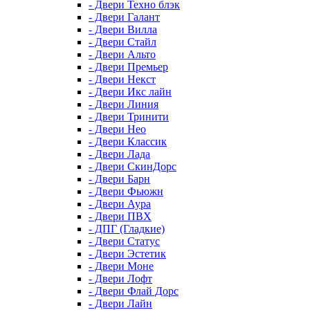
- Двери Техно блэк
- Двери Галант
- Двери Вилла
- Двери Стайл
- Двери Альто
- Двери Премьер
- Двери Некст
- Двери Икс лайн
- Двери Линия
- Двери Тринити
- Двери Нео
- Двери Классик
- Двери Лада
- Двери СкинДорс
- Двери Барн
- Двери Фьюжн
- Двери Аура
- Двери ПВХ
- ДПГ (Гладкие)
- Двери Статус
- Двери Эстетик
- Двери Моне
- Двери Лофт
- Двери Флай Дорс
- Двери Лайн