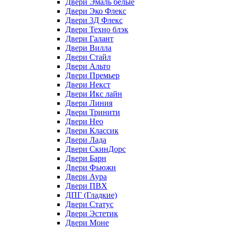
Двери Эмаль белые
Двери Эко Флекс
Двери 3Д Флекс
Двери Техно блэк
Двери Галант
Двери Вилла
Двери Стайл
Двери Альто
Двери Премьер
Двери Некст
Двери Икс лайн
Двери Линия
Двери Тринити
Двери Нео
Двери Классик
Двери Лада
Двери СкинДорс
Двери Барн
Двери Фьюжн
Двери Аура
Двери ПВХ
ДПГ (Гладкие)
Двери Статус
Двери Эстетик
Двери Моне