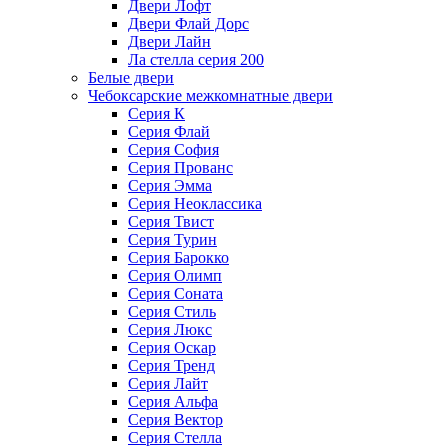
Двери Лофт
Двери Флай Дорс
Двери Лайн
Ла стелла серия 200
Белые двери
Чебоксарские межкомнатные двери
Серия К
Серия Флай
Серия София
Серия Прованс
Серия Эмма
Серия Неоклассика
Серия Твист
Серия Турин
Серия Барокко
Серия Олимп
Серия Соната
Серия Стиль
Серия Люкс
Серия Оскар
Серия Тренд
Серия Лайт
Серия Альфа
Серия Вектор
Серия Стелла