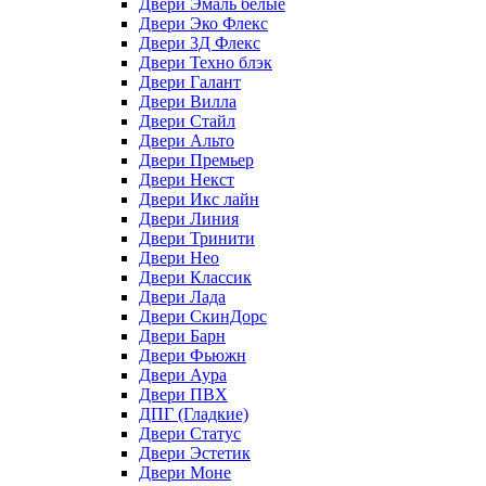
Двери Эмаль белые
Двери Эко Флекс
Двери 3Д Флекс
Двери Техно блэк
Двери Галант
Двери Вилла
Двери Стайл
Двери Альто
Двери Премьер
Двери Некст
Двери Икс лайн
Двери Линия
Двери Тринити
Двери Нео
Двери Классик
Двери Лада
Двери СкинДорс
Двери Барн
Двери Фьюжн
Двери Аура
Двери ПВХ
ДПГ (Гладкие)
Двери Статус
Двери Эстетик
Двери Моне