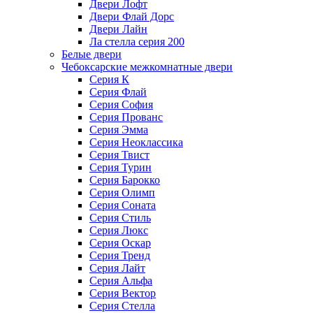
Двери Лофт
Двери Флай Дорс
Двери Лайн
Ла стелла серия 200
Белые двери
Чебоксарские межкомнатные двери
Серия К
Серия Флай
Серия София
Серия Прованс
Серия Эмма
Серия Неоклассика
Серия Твист
Серия Турин
Серия Барокко
Серия Олимп
Серия Соната
Серия Стиль
Серия Люкс
Серия Оскар
Серия Тренд
Серия Лайт
Серия Альфа
Серия Вектор
Серия Стелла