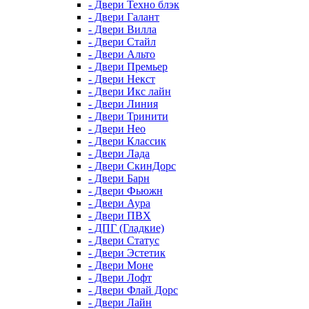
- Двери Техно блэк
- Двери Галант
- Двери Вилла
- Двери Стайл
- Двери Альто
- Двери Премьер
- Двери Некст
- Двери Икс лайн
- Двери Линия
- Двери Тринити
- Двери Нео
- Двери Классик
- Двери Лада
- Двери СкинДорс
- Двери Барн
- Двери Фьюжн
- Двери Аура
- Двери ПВХ
- ДПГ (Гладкие)
- Двери Статус
- Двери Эстетик
- Двери Моне
- Двери Лофт
- Двери Флай Дорс
- Двери Лайн