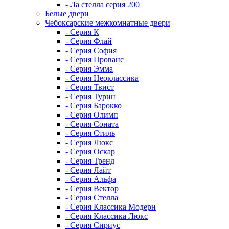
- Ла стелла серия 200
Белые двери
Чебоксарские межкомнатные двери
- Серия К
- Серия Флай
- Серия София
- Серия Прованс
- Серия Эмма
- Серия Неоклассика
- Серия Твист
- Серия Турин
- Серия Барокко
- Серия Олимп
- Серия Соната
- Серия Стиль
- Серия Люкс
- Серия Оскар
- Серия Тренд
- Серия Лайт
- Серия Альфа
- Серия Вектор
- Серия Стелла
- Серия Классика Модерн
- Серия Классика Люкс
- Серия Сириус