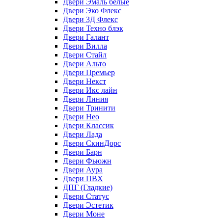
Двери Эмаль белые
Двери Эко Флекс
Двери 3Д Флекс
Двери Техно блэк
Двери Галант
Двери Вилла
Двери Стайл
Двери Альто
Двери Премьер
Двери Некст
Двери Икс лайн
Двери Линия
Двери Тринити
Двери Нео
Двери Классик
Двери Лада
Двери СкинДорс
Двери Барн
Двери Фьюжн
Двери Аура
Двери ПВХ
ДПГ (Гладкие)
Двери Статус
Двери Эстетик
Двери Моне