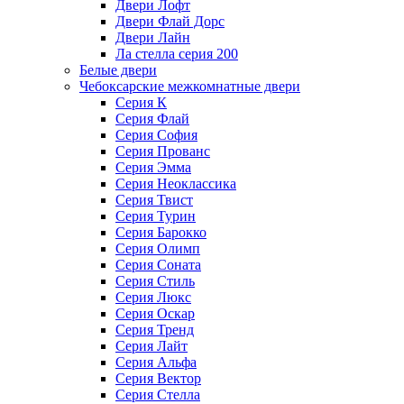
Двери Лофт
Двери Флай Дорс
Двери Лайн
Ла стелла серия 200
Белые двери
Чебоксарские межкомнатные двери
Серия К
Серия Флай
Серия София
Серия Прованс
Серия Эмма
Серия Неоклассика
Серия Твист
Серия Турин
Серия Барокко
Серия Олимп
Серия Соната
Серия Стиль
Серия Люкс
Серия Оскар
Серия Тренд
Серия Лайт
Серия Альфа
Серия Вектор
Серия Стелла