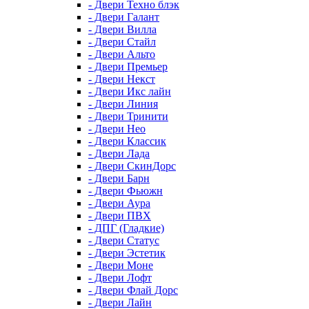
- Двери Техно блэк
- Двери Галант
- Двери Вилла
- Двери Стайл
- Двери Альто
- Двери Премьер
- Двери Некст
- Двери Икс лайн
- Двери Линия
- Двери Тринити
- Двери Нео
- Двери Классик
- Двери Лада
- Двери СкинДорс
- Двери Барн
- Двери Фьюжн
- Двери Аура
- Двери ПВХ
- ДПГ (Гладкие)
- Двери Статус
- Двери Эстетик
- Двери Моне
- Двери Лофт
- Двери Флай Дорс
- Двери Лайн