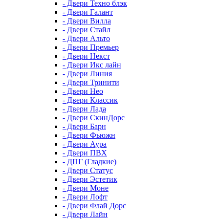
- Двери Техно блэк
- Двери Галант
- Двери Вилла
- Двери Стайл
- Двери Альто
- Двери Премьер
- Двери Некст
- Двери Икс лайн
- Двери Линия
- Двери Тринити
- Двери Нео
- Двери Классик
- Двери Лада
- Двери СкинДорс
- Двери Барн
- Двери Фьюжн
- Двери Аура
- Двери ПВХ
- ДПГ (Гладкие)
- Двери Статус
- Двери Эстетик
- Двери Моне
- Двери Лофт
- Двери Флай Дорс
- Двери Лайн