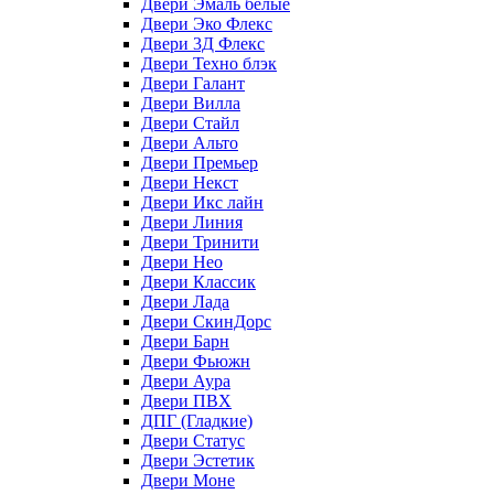
Двери Эмаль белые
Двери Эко Флекс
Двери 3Д Флекс
Двери Техно блэк
Двери Галант
Двери Вилла
Двери Стайл
Двери Альто
Двери Премьер
Двери Некст
Двери Икс лайн
Двери Линия
Двери Тринити
Двери Нео
Двери Классик
Двери Лада
Двери СкинДорс
Двери Барн
Двери Фьюжн
Двери Аура
Двери ПВХ
ДПГ (Гладкие)
Двери Статус
Двери Эстетик
Двери Моне