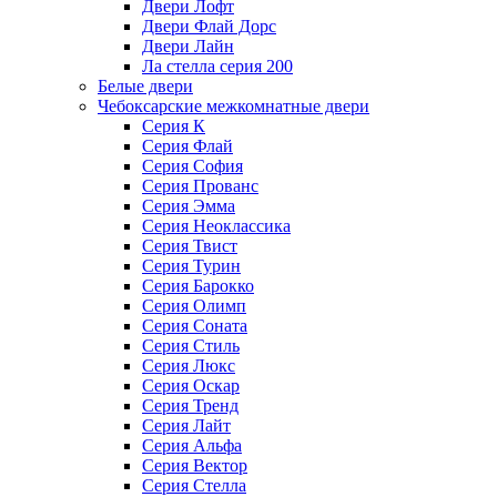
Двери Лофт
Двери Флай Дорс
Двери Лайн
Ла стелла серия 200
Белые двери
Чебоксарские межкомнатные двери
Серия К
Серия Флай
Серия София
Серия Прованс
Серия Эмма
Серия Неоклассика
Серия Твист
Серия Турин
Серия Барокко
Серия Олимп
Серия Соната
Серия Стиль
Серия Люкс
Серия Оскар
Серия Тренд
Серия Лайт
Серия Альфа
Серия Вектор
Серия Стелла