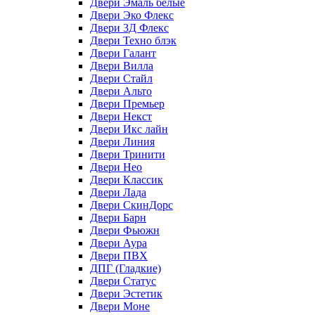
Двери Эмаль белые
Двери Эко Флекс
Двери 3Д Флекс
Двери Техно блэк
Двери Галант
Двери Вилла
Двери Стайл
Двери Альто
Двери Премьер
Двери Некст
Двери Икс лайн
Двери Линия
Двери Тринити
Двери Нео
Двери Классик
Двери Лада
Двери СкинДорс
Двери Барн
Двери Фьюжн
Двери Аура
Двери ПВХ
ДПГ (Гладкие)
Двери Статус
Двери Эстетик
Двери Моне