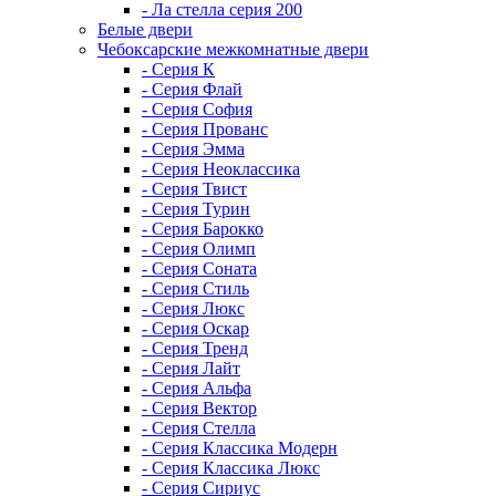
- Ла стелла серия 200
Белые двери
Чебоксарские межкомнатные двери
- Серия К
- Серия Флай
- Серия София
- Серия Прованс
- Серия Эмма
- Серия Неоклассика
- Серия Твист
- Серия Турин
- Серия Барокко
- Серия Олимп
- Серия Соната
- Серия Стиль
- Серия Люкс
- Серия Оскар
- Серия Тренд
- Серия Лайт
- Серия Альфа
- Серия Вектор
- Серия Стелла
- Серия Классика Модерн
- Серия Классика Люкс
- Серия Сириус