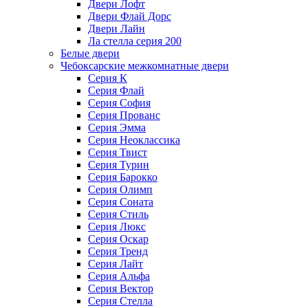
Двери Лофт
Двери Флай Дорс
Двери Лайн
Ла стелла серия 200
Белые двери
Чебоксарские межкомнатные двери
Серия К
Серия Флай
Серия София
Серия Прованс
Серия Эмма
Серия Неоклассика
Серия Твист
Серия Турин
Серия Барокко
Серия Олимп
Серия Соната
Серия Стиль
Серия Люкс
Серия Оскар
Серия Тренд
Серия Лайт
Серия Альфа
Серия Вектор
Серия Стелла