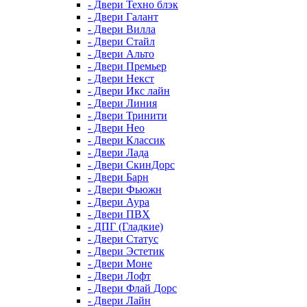
- Двери Техно блэк
- Двери Галант
- Двери Вилла
- Двери Стайл
- Двери Альто
- Двери Премьер
- Двери Некст
- Двери Икс лайн
- Двери Линия
- Двери Тринити
- Двери Нео
- Двери Классик
- Двери Лада
- Двери СкинДорс
- Двери Барн
- Двери Фьюжн
- Двери Аура
- Двери ПВХ
- ДПГ (Гладкие)
- Двери Статус
- Двери Эстетик
- Двери Моне
- Двери Лофт
- Двери Флай Дорс
- Двери Лайн