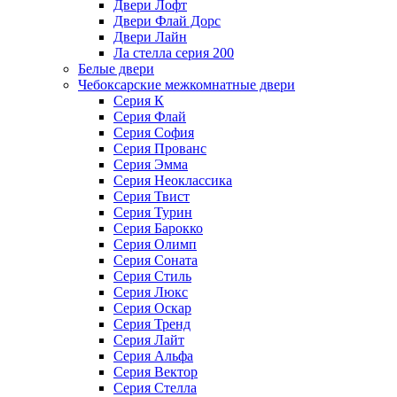
Двери Лофт
Двери Флай Дорс
Двери Лайн
Ла стелла серия 200
Белые двери
Чебоксарские межкомнатные двери
Серия К
Серия Флай
Серия София
Серия Прованс
Серия Эмма
Серия Неоклассика
Серия Твист
Серия Турин
Серия Барокко
Серия Олимп
Серия Соната
Серия Стиль
Серия Люкс
Серия Оскар
Серия Тренд
Серия Лайт
Серия Альфа
Серия Вектор
Серия Стелла