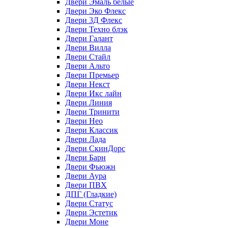
Двери Эмаль белые
Двери Эко Флекс
Двери 3Д Флекс
Двери Техно блэк
Двери Галант
Двери Вилла
Двери Стайл
Двери Альто
Двери Премьер
Двери Некст
Двери Икс лайн
Двери Линия
Двери Тринити
Двери Нео
Двери Классик
Двери Лада
Двери СкинДорс
Двери Барн
Двери Фьюжн
Двери Аура
Двери ПВХ
ДПГ (Гладкие)
Двери Статус
Двери Эстетик
Двери Моне