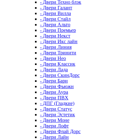
- Двери Техно блэк
- Двери Галант
- Двери Вилла
- Двери Стайл
- Двери Альто
- Двери Премьер
- Двери Некст
- Двери Икс лайн
- Двери Линия
- Двери Тринити
- Двери Нео
- Двери Классик
- Двери Лада
- Двери СкинДорс
- Двери Барн
- Двери Фьюжн
- Двери Аура
- Двери ПВХ
- ДПГ (Гладкие)
- Двери Статус
- Двери Эстетик
- Двери Моне
- Двери Лофт
- Двери Флай Дорс
- Двери Лайн