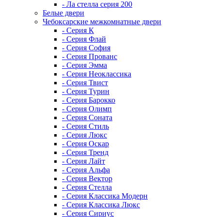
- Ла стелла серия 200
Белые двери
Чебоксарские межкомнатные двери
- Серия К
- Серия Флай
- Серия София
- Серия Прованс
- Серия Эмма
- Серия Неоклассика
- Серия Твист
- Серия Турин
- Серия Барокко
- Серия Олимп
- Серия Соната
- Серия Стиль
- Серия Люкс
- Серия Оскар
- Серия Тренд
- Серия Лайт
- Серия Альфа
- Серия Вектор
- Серия Стелла
- Серия Классика Модерн
- Серия Классика Люкс
- Серия Сириус